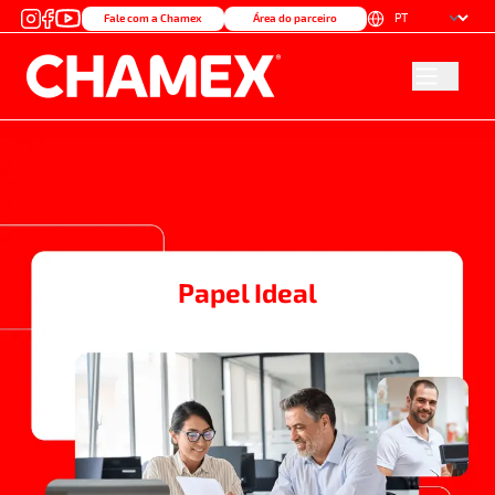
Fale com a Chamex
Área do parceiro
Papel Ideal